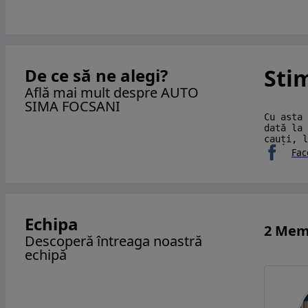
Sti
De ce să ne alegi?
Află mai mult despre AUTO
SIMA FOCSANI
Cu asta 
dată la 
cauți, l
Fac
Echipa
2 Mem
Descoperă întreaga noastră
echipă